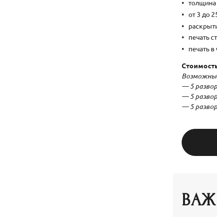
толщина 
от 3 до 
раскрыти
печать с
печать в
Стоимост
Возможные
— 5 развор
— 5 развор
— 5 развор
ВАЖ