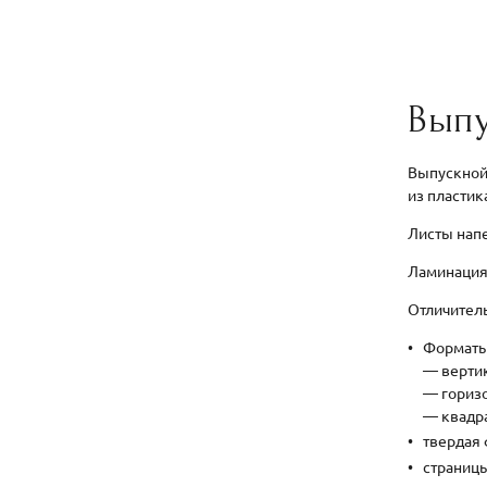
Выпу
Выпускной 
из пластик
Листы напе
Ламинация 
Отличител
Форматы
— верти
— гориз
— квадра
твердая
страниц