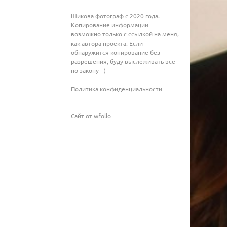
Шикова фотограф с 2020 года.
Копирование информации
возможно только с ссылкой на меня,
как автора проекта. Если
обнаружится копирование без
разрешения, буду выслеживать все
по закону =)
Политика конфиденциальности
Сайт от
wfolio